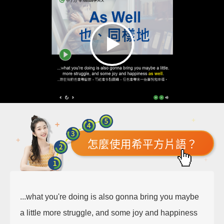
怎麼使用希平方片語？
...what you're doing is also gonna bring you maybe
a little more struggle, and some joy and happiness