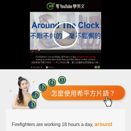
怎麼使用希平方片語？
around
Firefighters are working 18 hours a day,