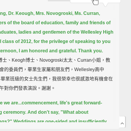
ng,
Dr. Keough,
Mrs. Novogroski,
Ms. Curran,
s of the board of education,
family and friends of
aduates,
ladies and gentlemen of the Wellesley High
 class of 2012,
for the privilege of speaking to you
fternoon,
I am honored and grateful. Thank you.
博士、Keogh博士、Novogroski太太、Curran小姐，教
會的委員們，畢業生家屬和朋友們，Wellesley高中
2年畢業班級的女士先生們，我很榮幸也很感激地有機會在
午對你們發表演說。謝謝。
e we are...commencement,
life's great forward-
g ceremony.
And don't say, "What about
ngs?"
Weddings are one-sided and insufficiently
ve.
Weddings are bride-centric pageantry.
Other