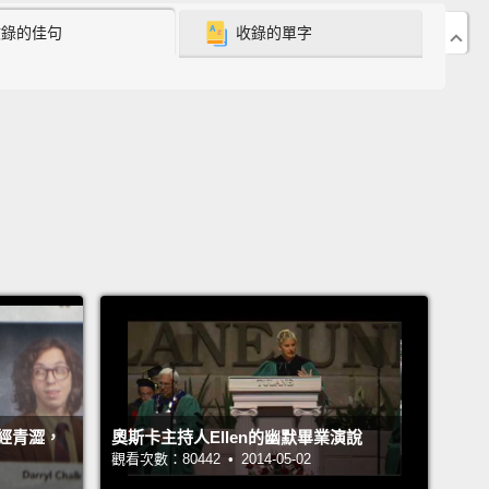
收錄的佳句
收錄的單字
onceding to a list of unreasonable demands,
the
just stands there.
No stately, hey-everybody-look-
procession.
No being given away. No identity-
ing pronouncement.
現在是畢業典禮...生命中偉大前瞻性的儀式。而別說：
禮呢？」婚禮既是單方面又不夠實在。婚禮是個以新娘
的盛會。除了對一大串的無理要求點頭之外，新郎只要
裡就好。沒有莊嚴的，「嘿，大家看看我!」的程序。沒
婚禮上交給新郎。沒有改變身份的宣告。
n you imagine a television show dedicated to
ng guys try on tuxedos?
Their fathers sitting there
經青澀，
奧斯卡主持人Ellen的幽默畢業演說
eyed with joy and disbelief;
their brothers lurking in
觀看次數：80442 • 2014-05-02
rner muttering with envy.
Left to men, weddings