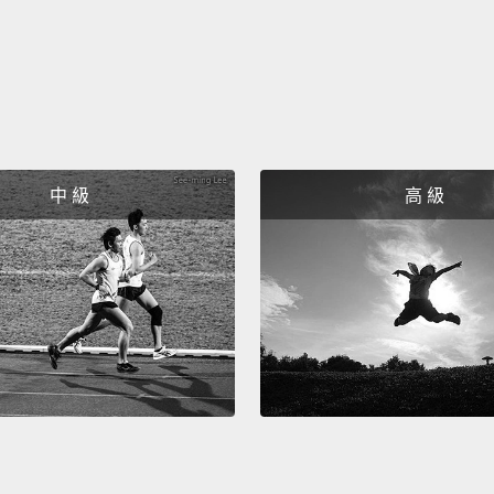
specia
這一切
You're
你們不
Contra
中 級
高 級
glowin
assura
nice M
how of
to sav
相對於
成績單
的Sy