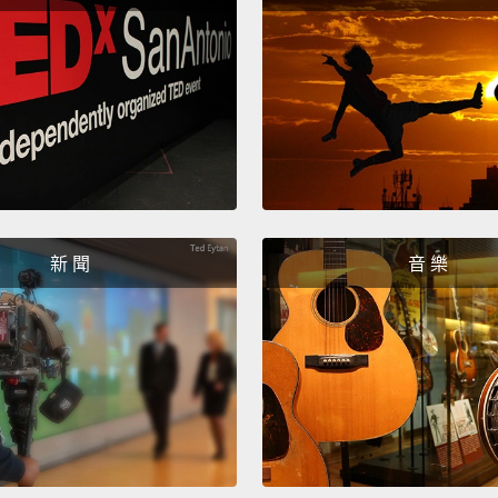
意思)
無法化
和你的
No, co
with i
Fitting
where 
新 聞
音 樂
Normal
them w
playing
your c
fits-all.
slacke
assass