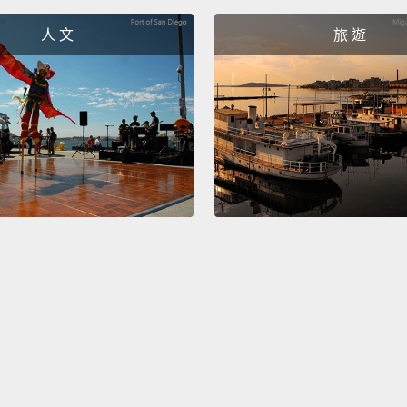
same.
人 文
旅 遊
same.
不，畢
非常相
上，讓
調像，
的賽場
情。而
論男性
棕色皮
每個人
樣。
All of 