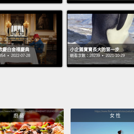
would 
spont
way to 
failure
winning
歡慶白金禧慶典
小企鵝寶寶長大的第一步
Americ
 • 2022-07-28
觀看次數：28239 • 2021-10-29
than w
而你可
嗎？他
們的弟
外，婚
是不經
廚 藝
女 性
頻率：
能讓你