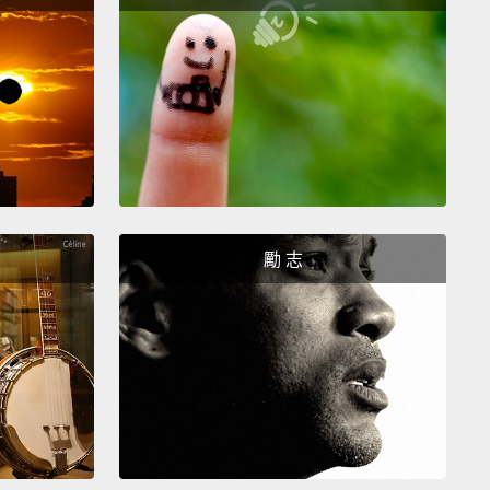
，經過了逐漸減少對惱人事物的耐性，經過了每個爭論、
解的對立以及其它種種，你將永遠都從高中畢業了，你
文憑合而為一，至死不渝。
mmencement is life's great ceremonial beginning,
ts own attendant and highly appropriate symbolism.
, for example, for this auspicious rite of passage,
is
we find ourselves this afternoon, the venue.
勵 志
ly, I avoid cliches like the plague, wouldn't touch
ith a ten-foot pole,
but here we are on a literal level
 field.
That matters. That says something.
And
eremonial costume: shapeless, uniform, one-size-
Whether male or female, tall or short, scholar or
r,
spray-tanned prom queen or intergalactic X-Box
in,
each of you is dressed, you'll notice, exactly the