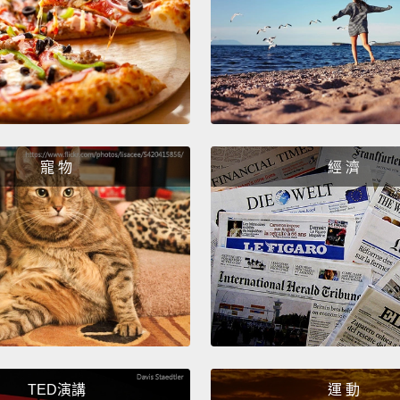
姻好。
But t
works 
and in
crises
寵 物
經 濟
in Cinc
tolera
irreco
gradua
one, ti
但是這
論生病
Cin
TED演講
運 動