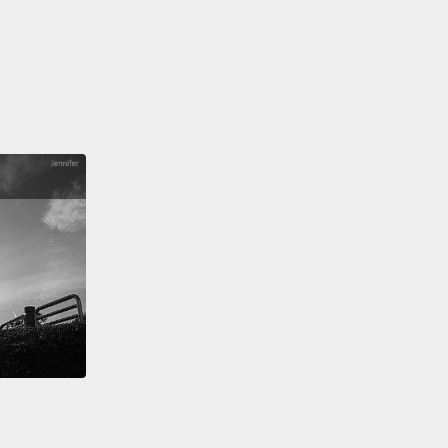
l.
本來就應該如此，因為你們一點都不特別。
 not special. You are not exceptional.
特別，你們沒有特別優秀。
ry to what your U9 soccer trophy suggests,
your
g seventh grade report card,
despite every
nce of a certain corpulent purple dinosaur,
that
ister Rogers and your batty Aunt Sylvia,
no matter
ten your maternal caped crusader has swooped in
e you,
you're nothing special.
你九歲以下的足球獎杯所暗示的、你閃閃發亮的七年級
、不管某隻紫色肥胖恐龍、親切的Rogers先生和你古怪
lvia大嬸對你的每一句肯定、不論你的蝙蝠俠女多常俯衝