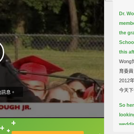
Dr. Wo
member
the gr
School
this a
Wong
育委員
201
今天下
動訊息。
So her
lookin
weddi
直接查字典喔！
effecti