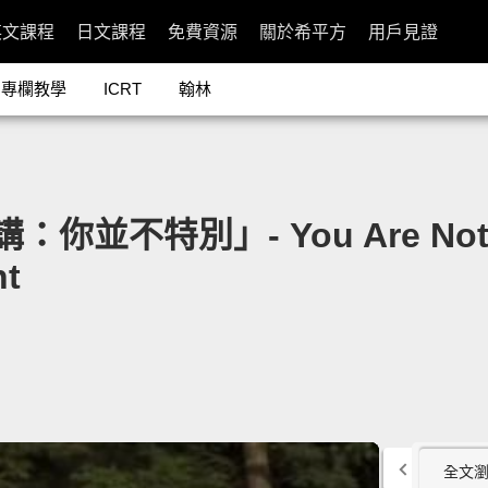
英文課程
日文課程
免費資源
關於希平方
用戶見證
專欄教學
ICRT
翰林
並不特別」- You Are Not Spec
t
全文