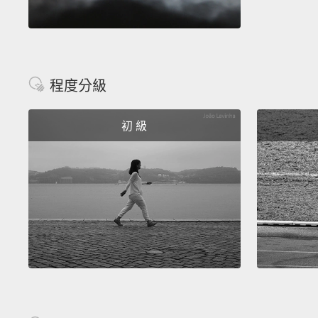
程度分級
初 級