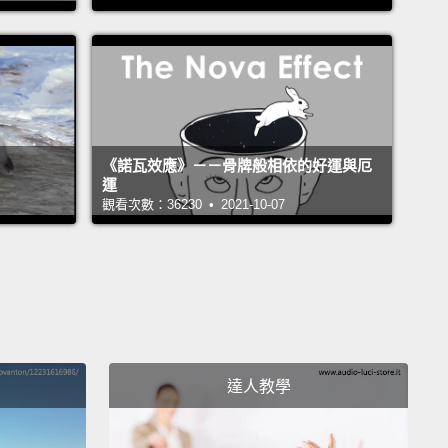
be,
after limits-testing procrastination,
aneous,
almost inadvertent...during halftime...
on the
the refrigerator.
And then there's the frequency of
:
statistics tell us half of you will get divorced.
A
 percentage like that'll get you last place in the
《諾瓦效應》－－骨牌般相依的好運與厄
an League East.
The Baltimore Orioles do better
運
觀看次數：36230 • 2021-10-07
eddings.
以想像一個專門讓大家看男士們試穿晚禮服的電視節目
們父親的眼睛滿溢着喜悅又難以置信地淚光閃閃著；他
弟忌妒地躲在牆角喃喃自語著。在挑戰極限的拖時間之
禮對男士來說會和在球賽中場休息時間自動自發、幾乎
意地去冰箱拿飲料這件事情差不多。接著是婚姻失敗的
達人教學
統計資料顯示你們裡面有一半會離婚。像這樣的勝率只
呆在美聯東區墊底的位置，巴爾的摩金鶯隊都幹得比婚