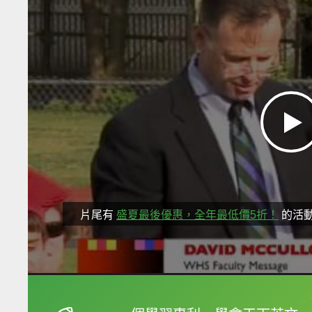
片尾有
盛夏最後優惠，全年最低價5折！
的活
框選或點兩下字幕可以