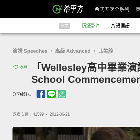
希式五次全系列
精選影片
片語俚語
英文
演講 Speeches
高級 Advanced
北美腔
/
/
「Wellesley高中畢業演講：你
收藏
School Commencemen
分享給好友：
觀看次數：41599 •
2012-06-21