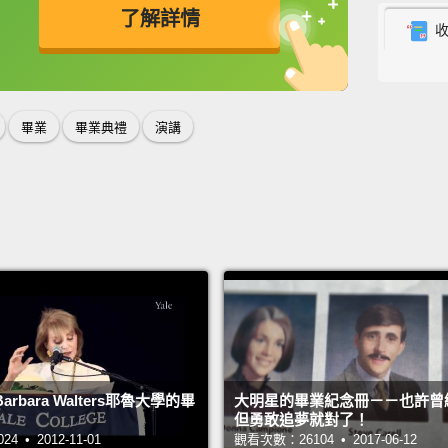
了解詳情
than c
groom 
英
中
免費功能
功能升級
at-me 
chang
畢業
畢業典禮
演講
所以，
「那婚
為中心
站在那
有被在
And ca
watchi
rbara Walters耶魯大學的畢
大明星的畢業紀念冊－－也許曾
misty-
但勇敢追夢就對了！
the co
 • 2012-11-01
觀看次數：26104 • 2017-06-12