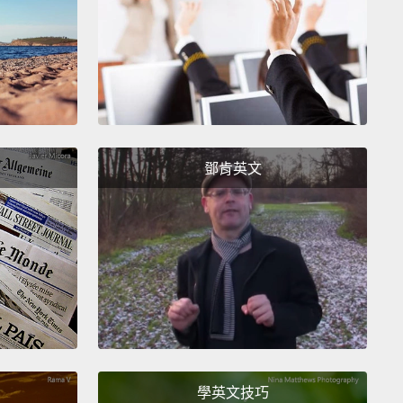
his ceremony...commencement, a commencement
every time.
From this day forward, truly, in sickness
 health,
through financial fiascos,
through midlife
 and
passably attractive sales reps at trade shows
鄧肯英文
innati,
(parents get that)
,
through diminishing
nce for annoyingness,
through every difference,
ncilable and otherwise,
you will stay forever
ted from high school,
you and your diploma as
ll death do you part.
畢業典禮...畢業典禮總是好的。從這天以後，真的，不
或健康，經過了財務困境，經過了中年危機和
ninnati商展上還算有吸引力的業務代表，(父母親瞭解我的
學英文技巧