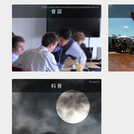
會 談
科 普