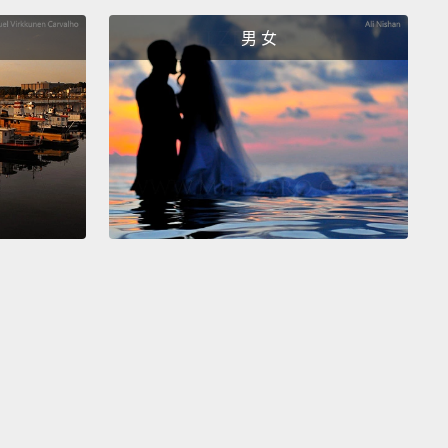
And your diploma, but for your name, exactly the
男 女
業典禮是生命中偉大的一個開端，它有其本身的意義和
稱的象徵。舉例來說，適合在這個喜氣洋洋的下午儀式
我們找到自己的立場。通常我像躲瘟疫般的避免陳腔濫
我完全不會去接觸它，但現在我們在一個實質公平競爭
上。陳腔濫調就非常重要了。那表達了某些重要的事
你的畢業禮服：沒有造型、完全一致、單一尺碼地。不
或女性、高或矮、認真學習或偷懶的學生、人工噴曬成
膚的舞會皇后或銀河系的X-Box殺手，你們會注意到，
都穿的一模一樣。而除了名字，你的文憑也都完全一
this is as it should be, because none of you is