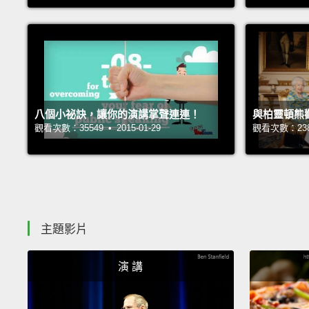
八個小祕訣，讓你的演講掌聲連連！
與柏靈頓熊
觀看次數：35549 • 2015-01-29
觀看次數：23854
主題影片
演 講