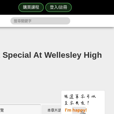
購買課程
登入/註冊
ial At Wellesley High
瀏覽
本章片語 (4)