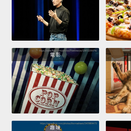
電 影
趣 味