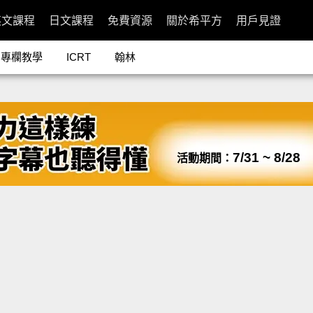
英文課程
日文課程
免費資源
關於希平方
用戶見證
專欄教學
ICRT
翰林
7/31 ~ 8/28
活動期間：