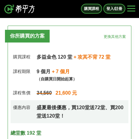
購買課程
登入/註冊
你所購買的方案
更換其他方案
購買課程
多益金色 120 堂
+ 攻其不背 72 堂
課程期限
9 個月
+ 7 個月
（自購買日開始起算）
課程售價
34,560
21,600 元
優惠內容
盛夏最後優惠，買120堂送72堂、買200
堂送120堂！
總堂數 192 堂