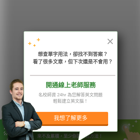
學英文的新希望
HOPE English 希平方學英文
×
加入我們 / 追蹤：
想查單字用法，卻找不到答案？
看了很多文章，但下次還是不會用？
開通線上老師服務
電話：02-2727-1778
( 週一至週五 9:00-12:00、13:30-18:00，國定假日除外 )
E-mail：service@hopenglish.com
名校師資 24hr 為您解答英文問題
統編：24746401
輕鬆建立英文腦！
攻其不背
ICRT
隱私權與服務條款
精選影片
翰林
說明與導覽
我想了解更多
每日片語
關於我們
專欄教學
媒體報導
學英文需要用對方式及累積
來不及累積，至少你要用對方法！