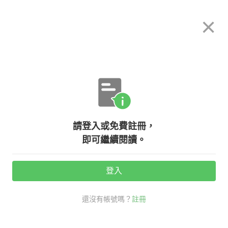
希平方
×
攻其不背
立即使用
App 開放下載中
購買課程
登入/註冊
英文專欄教學
請登入或免費註冊，
【實用英文】時間永遠不夠用嗎？五
即可繼續閱讀。
個技巧讓你從此不再拖拖拉拉
登入
活動期間：
7/31 ~ 8/28
還沒有帳號嗎？
註冊
ASAP Science
procrastination
職場商用英文