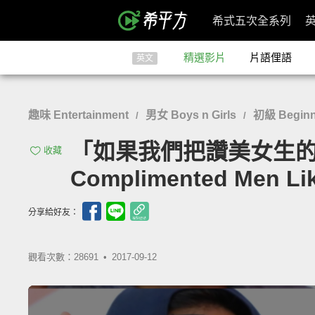
希式五次全系列
精選影片
片語俚語
英文
趣味 Entertainment
男女 Boys n Girls
初級 Beginn
/
/
「如果我們把讚美女生的話拿
收藏
Complimented Men Li
分享給好友：
觀看次數：28691 •
2017-09-12