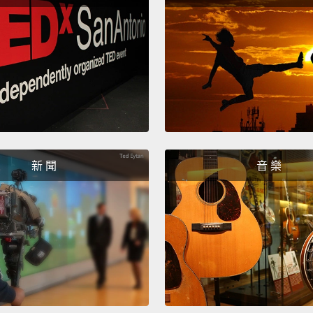
我很多
Yeah.
嗯。
I live 
我一個
Wow, y
新 聞
音 樂
哇，你
Go f**
去你的
Hey!
嘿!