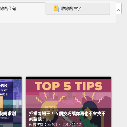
I had the whole room in stitches, honestly.
收錄的佳句
收錄的單字
我讓整房間的人都笑到翻過去，沒在騙。
n, I love your confidence.
啊，我真愛你的自信。
, thank you.
，謝謝。
 those pants fit you so well.
tin，那件褲子好適合你喔。
, man. Appreciate that.
老兄。謝謝你那麼說。
貌請求別
拒當冷場王！五個技巧讓你再也不會找不
 welcome.
到話題！
觀看次數：25401 • 2019-11-12