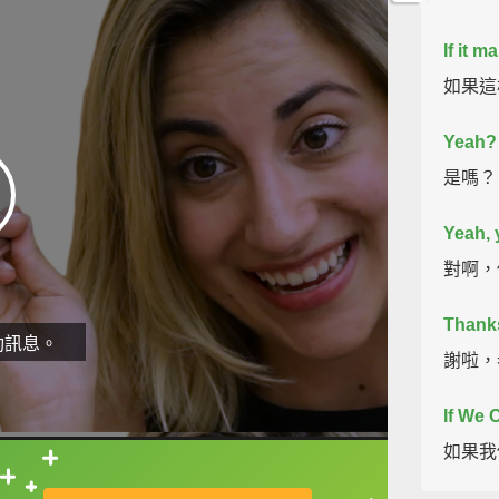
If it m
如果這
Yeah?
是嗎？
Yeah, 
對啊，
Thank
動訊息。
謝啦，
If We
如果我
直接查字典喔！