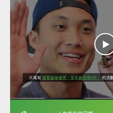
片尾有
盛夏最後優惠，全年最低價5折！
的活
框選或點兩下字幕可以