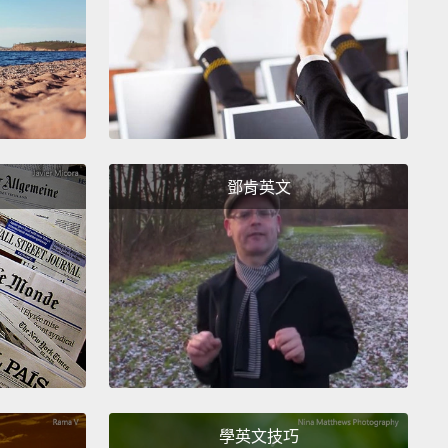
icky, you're having a great hair day.
icky，今天髮型不賴喔。
 can't believe you ate that whole thing.
不敢相信你全吃光了。
'm not gross to you?
鄧肯英文
我沒有讓妳倒胃口吧？
e is such a strong man.
他真是個強壯的男人。
ow, it's so cool to date a guy who's independent.
嗎，和一個獨立的男人約會真是太好了。
 lot of things on my own.
學英文技巧