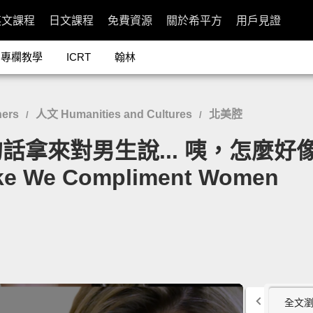
英文課程
日文課程
免費資源
關於希平方
用戶見證
專欄教學
ICRT
翰林
ers
人文 Humanities and Cultures
北美腔
/
/
來對男生說... 咦，怎麼好像怪
ke We Compliment Women
全文