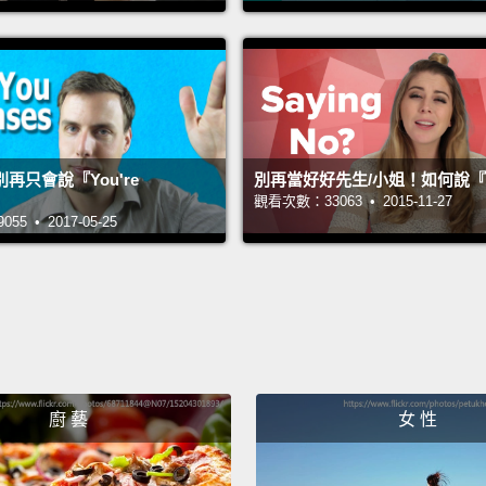
不會。
I dig t
我喜歡
What?
再只會說『You're
別再當好好先生/小姐！如何說
什麼？
觀看次數：33063 • 2015-11-27
5 • 2017-05-25
Of cou
你當然
I didn'
我沒偷
Exactl
廚 藝
女 性
沒錯。