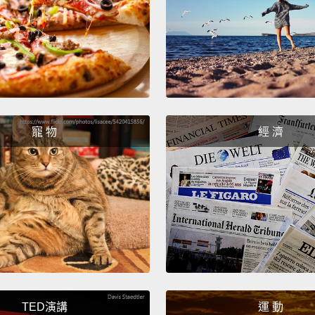
Hey, R
嘿，R
Wow, I
哇，真
Am I—I
寵 物
經 濟
我－－
Wow, h
天啊，
You kn
你知道
I do a
TED演講
運 動