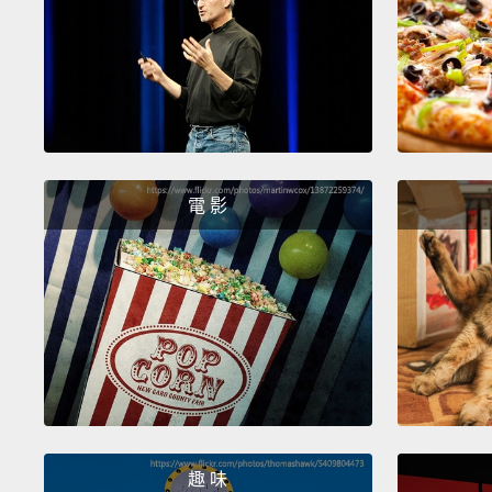
電 影
趣 味