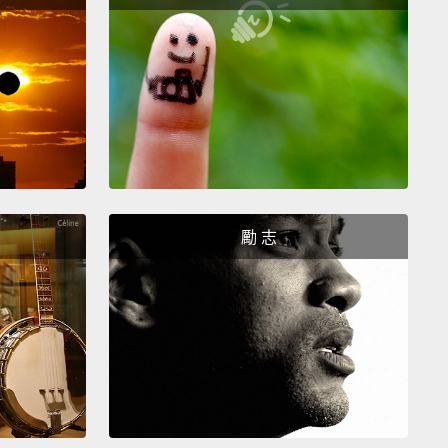
事都靠自己。
alone.
It's awesome.
人住。滿不錯的。
ou actually can throw with a spiral.
勵 志
還真的會丟旋轉球耶。
* yourself, buddy.
，老兄。