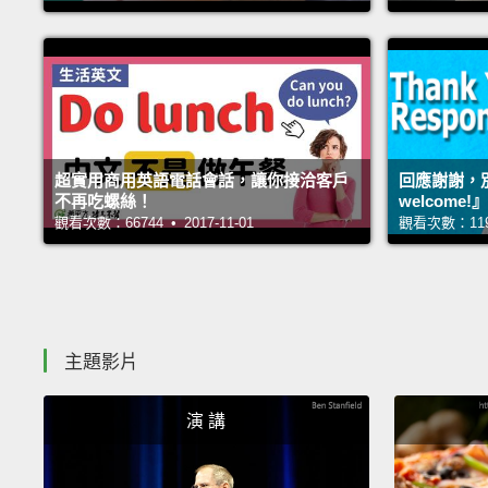
超實用商用英語電話會話，讓你接洽客戶
回應謝謝，別
不再吃螺絲！
welcome!』
觀看次數：66744 • 2017-11-01
觀看次數：11905
主題影片
演 講