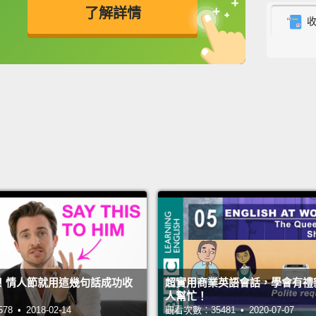
Yeah, 
了解詳情
對啊，
英
中
免費功能
功能升級
Oh, ma
噢，天
Oh, uh
喔，呃
Justin,
Jus
Thanks
謝啦，
！情人節就用這幾句話成功收
超實用商業英語會話，學會有禮
You're
人幫忙！
 • 2018-02-14
觀看次數：35481 • 2020-07-07