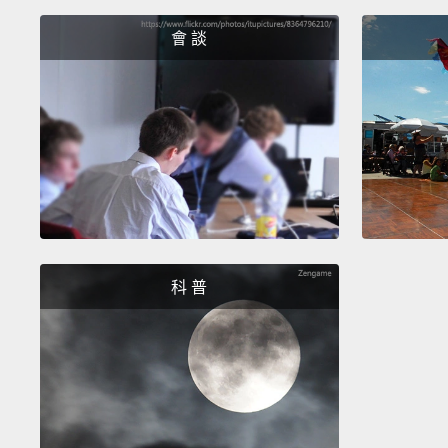
會 談
科 普