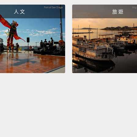
I like,
人 文
旅 遊
我喜歡
That wa
我的 