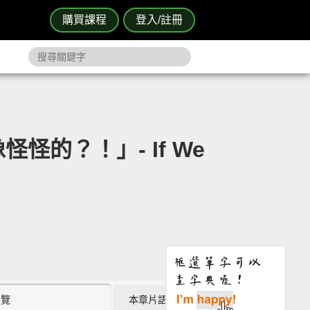
購買課程
登入/註冊
怪的？！」- If We
瀏覽
本章片語 (0)