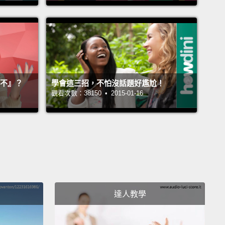
hat top.
那件上衣。
 Thank you!
『不』？
學會這三招，不怕沒話題好尷尬！
謝啦!
觀看次數：38150 • 2015-01-16
rse you should get dessert. You totally earned it.
應該要吃甜點啊。那完全是你應得的。
t cheat, so that's cool.
吃步，所以沒關係。
y.
達人教學