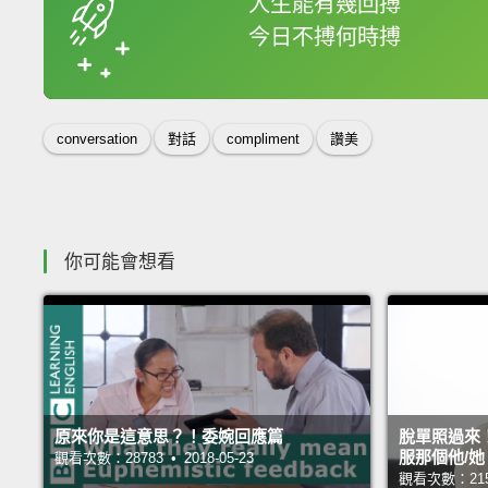
人生能有幾回搏
今日不搏何時搏
收錄佳句
conversation
對話
compliment
讚美
你可能會想看
原來你是這意思？！委婉回應篇
脫單照過來
服那個他/她
觀看次數：28783 • 2018-05-23
觀看次數：21578