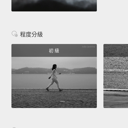
程度分級
初 級