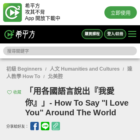
希平方
攻其不背
立即使用
App 開放下載中
購買課程
登入/註冊
初級 Beginners
人文 Humanities and Cultures
達
/
/
人教學 How To
北美腔
/
「用各國語言說出『我愛
收藏
你』」- How To Say "I Love
You" Around The World
分享給好友：