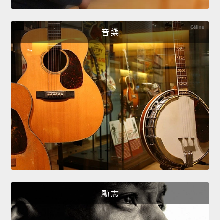
音 樂
勵 志