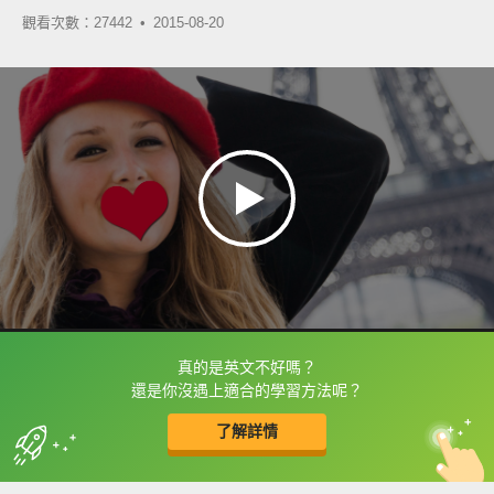
觀看次數：27442 •
2015-08-20
真的是英文不好嗎？
框選或點兩下字幕可以直接查字典喔！
還是你沒遇上適合的學習方法呢？
了解詳情
英
中
收錄佳句
功能升級