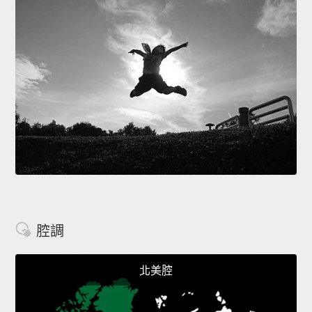
腔調
北美腔