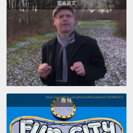
鄧肯英文
趣 味