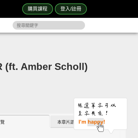
購買課程
登入/註冊
. Amber Scholl)
瀏覽
本章片語 (0)