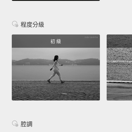
程度分級
初 級
腔調