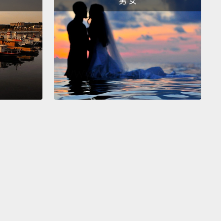
男 女
me you girls take up 95 percent of the bed?
Fellas,
ke up in the middle of the night with no blanket,
ng cold on the edge of the bed.
And your girl is
 up the other 99 percent of it for no reason.
妳們女生都會把床占走百分之九十五的空間啊？男生
們會在半夜醒來，發現身上沒蓋被子、被擠到床的邊
冷到爆。妳們女生不知道為什麼就占滿百分之九十九的
h my God, you are so warm."
天哪，你好暖和。」
t on purpose. It's just how they roll.
I think it goes
 that girls are always cold thing.
They're trying to
p against your warmth,
so that's why they