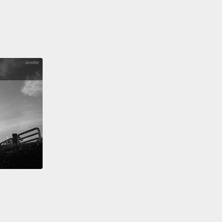
ntly pushing you against the edge of the bed,
also explains why they shower in 200 lava degrees
s water.
If you ever hop in the shower as your
end's getting out...
故意的。她們就是愛那樣。我覺得這就回到我們剛剛提
女生無時無刻都覺得冷。她們會一直蹭你身上的溫度，
就是為什麼她們會一直把你擠到床邊了，這也解釋了為
們會用跟岩漿一樣燙 200 度的水洗澡。如果你有過跟在
後面洗澡的經驗...
'm melting! I'm melting! Dead."
我要融化了!我要融化了!掛了。」
 fries.
You'll ask your girl if she's hungry, and she'll