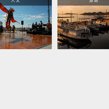
人 文
旅 遊
Why co
you wa
freezi
taking
為什麼
們，你
邊、還
床。
"Ah. O
「啊。
It's no
back to
push u