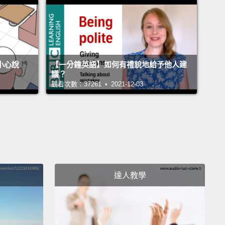
tand is a lot of them love blankets.
And I mean a lot
nkets.
They get cold very easily.
Not all, but most.
rls, you love to do this thing when you're out with a
usually in the courtship before you start dating.
不小心說
【一分鐘英語】如何有禮貌地給予他人建
s freaking freezing.
And you're there like...
She's on
議？
rge of catching pah-neumonia.
觀看次數：37261 • 2021-12-03
有女朋友，第一件你要知道的事情就是女生都很愛毛
的意思是一大堆毛毯。她們超怕冷。不是所有人都這
大部分。女生們，妳們跟男生出去的時候都很愛做這件
通常是你們開始正式交往之前的戀愛期。天氣很冷。然
會像這樣...她感覺都快得到肺炎了。
達人教學
eeth are chattering; you got snot bubbles, and the
ike,
"Yo, you cold?"
齒一直打顫；鼻涕都冒出泡泡了，男生就會問妳：