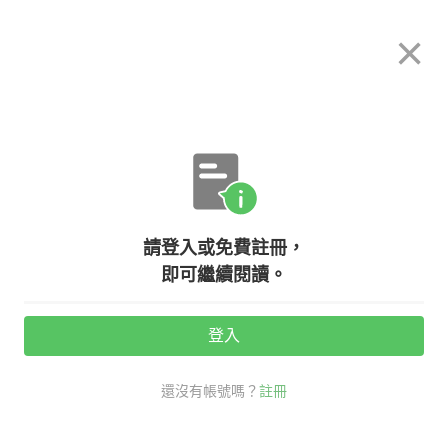
希平方
×
攻其不背
立即使用
App 開放下載中
購買課程
登入/註冊
日文專欄教學
【日本文化】日本神社每個都好美喔
請登入或免費註冊，
～『神社、寺廟』大解密！
即可繼續閱讀。
活動期間：
7/31 ~ 8/28
登入
觀看次數：16496 •
2020-07-28
還沒有帳號嗎？
註冊
希平方學日文
日文
#日本文化
神社寺廟