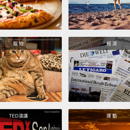
somethi
give he
她結合
限的真
身上。
寵 物
經 濟
須大部
I've sa
我說過
That m
incred
becaus
TED演講
運 動
women 
gives 