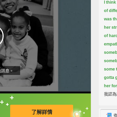
I thin
of dif
was th
her st
of har
empat
somebo
somebo
some t
動訊息。
gotta 
her for
我認為
我媽是
直接查字典喔！
難處。
了解詳情