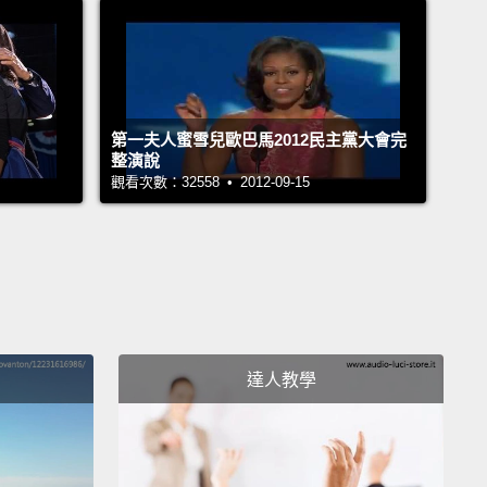
會上大學，從當秘書開始一路力爭上游，成為一家銀行
。坦白說，如果沒有無形限制(這裡是指性別歧視)的
可能已經接管那銀行了。
第一夫人蜜雪兒歐巴馬2012民主黨大會完
le's the best mom I know. She cares deeply about
整演說
觀看次數：32558 • 2012-09-15
helle是我所知最棒的媽媽。她極為關心家庭。
 my wife Michelle. Hey! I'm his date.
老婆Michelle。嘿!我是他的約會對象。
mbines the ability to make the kids feel completely
達人教學
with a real sense of being able to provide the kids
mits.
She is pretty good at it. The proof is in those
who are magical.
And I'd like to say that I have