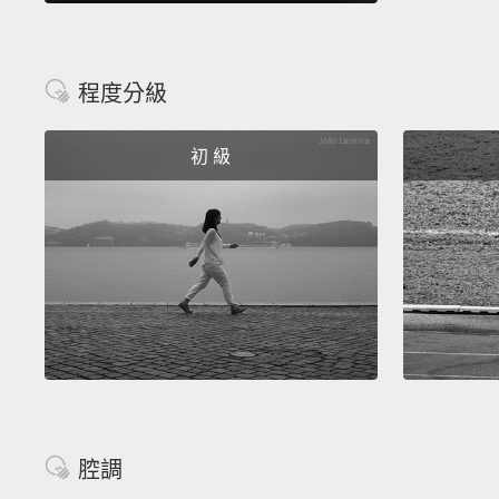
程度分級
初 級
腔調