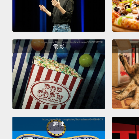
電 影
趣 味