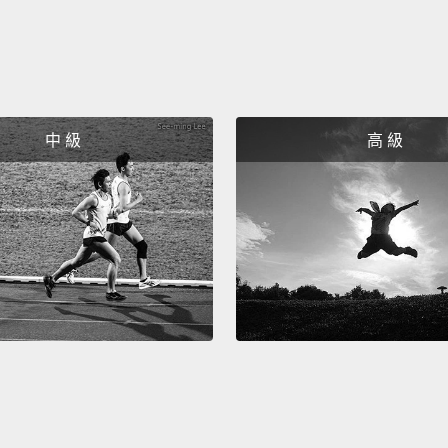
馬在2
註二：Lil
是歐巴
中 級
高 級