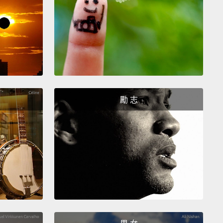
d.
擔重大責任而且同樣難以置信的可愛女人，她們的典範
兒們的絕佳禮物，因為她們可以每天看到女人在她們自
所做出的貢獻，而且我認為當她們前進成長時，會給她
無比的信心。
sues that mothers face, those are issues that matter
勵 志
 of us. So families count on women having equal
unity.
That's the reason why something like the
able Care Act was so important, because a lot of
women are paying more for their Healthcare.
That's
signed the Lilly Ledbetter Act to make sure that
 got an equal day's pay for an equal day's work.
e when we do that, that's not just good for women.