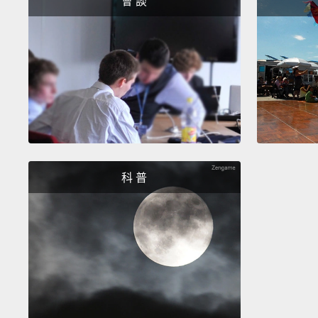
會 談
科 普