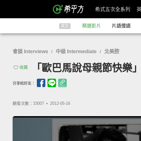
希式五次全系列
精選影片
片語俚語
英文
會談 Interviews
中級 Intermediate
北美腔
/
/
「歐巴馬說母親節快樂」- Happ
收藏
分享給好友：
觀看次數：33007 •
2012-05-16