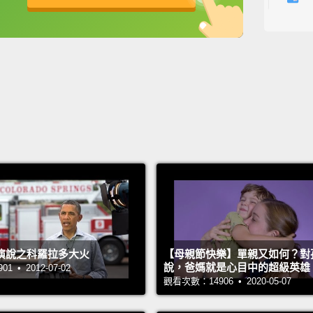
心，能
英
中
免費功能
功能升級
想。她
的人，
My gra
much m
displa
strengt
depres
worked
Presid
ceilin
演說之科羅拉多大火
【母親節快樂】單親又如何？對
我外婆
說，爸媽就是心目中的超級英雄
 • 2012-07-02
觀看次數：14906 • 2020-05-07
道，很
個源源