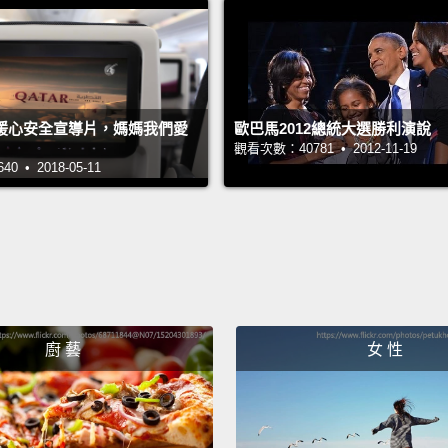
沒有機
的副總
話，她
暖心安全宣導片，媽媽我們愛
歐巴馬2012總統大選勝利演說
Michel
觀看次數：40781 • 2012-11-19
 • 2018-05-11
family.
Mic
This is
這是我
She co
廚 藝
女 性
loved 
with li
girls 