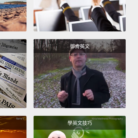
ng to do with it, but I think in fairness I've gotta
r most of the credit.
了讓孩子感受到完全被愛的能力，和有著能夠為孩子設
正判斷力。她很擅長那些。證據就在那些迷人的女孩們
而我想要說那跟我也有點關係，但是我想公平來說我必
鄧肯英文
分歸功於她。
id not to let you go. Okay.
不讓妳離開了。好啊。
odel of strong responsible women but also
ibly loving women has been a great gift for my girls,
e they can see every day the contributions that
學英文技巧
are making in their own family,
and I think that
them enormous amount of confidence as they go