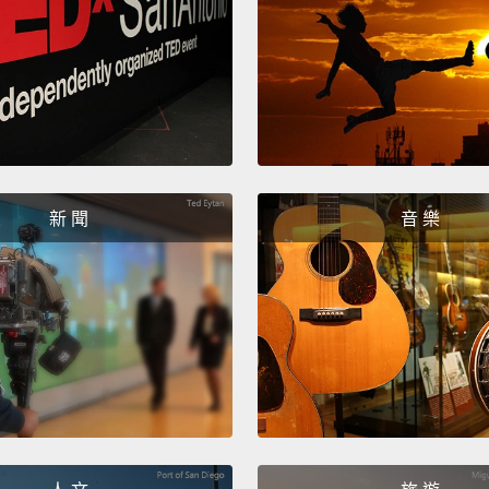
forwar
那樣承
是我女
己家中
們巨大
The is
新 聞
音 樂
to all
opport
Afford
times 
why I 
people
Becaus