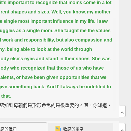
k it's important to recognize that moms come in a lot
ferent shapes and sizes.
Well, you know, my mother
e single most important influence in my life. I saw
ruggles as a single mom.
She taught me the values
d work and responsibility, but also compassion and
hy,
being able to look at the world through
dy else's eyes and stand in their shoes.
She was
dy who recognized that those of us who have
alents, or have been given opportunities that we
give something back.
And I'll always be indebted to
 that.
認知到母親們是形形色色的是很重要的。嗯，你知道，
我生命中唯一最重要的影響。我看到她身為單親媽媽的
她教導我努力工作和負責任的價值，還有憐憫心和同理
收錄的佳句
收錄的單字