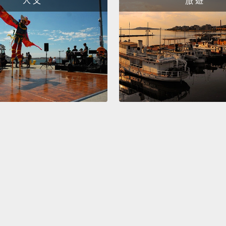
人 文
旅 遊
That's
everyw
母親們
指望女
一)這
出更多。
們為同
做的時
方的家
Happy 
母親節
註一：Aff
Affor