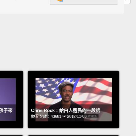
夠透過其他人的雙眼觀察世界，並設身處地為他人著
是一個認知到「我們之中有天分的人，或是被賦予機會
必須回報」之道理的人。我將因此永遠受惠於她。
ndmother, she was very different than my mother,
ore sort of stoic and, you know, very much
yed her Kansas roots,
but was a constant source of
h for all of us.
Here's a woman who grew up in the
sion, never had the opportunity to go to college,
 her way up as a secretary to become a Vice
ent of a bank.
Frankly, if there hadn't been a glass
g, she probably could have taken over the bank.
孩子來
Chris Rock：給白人選民的一段話
，她跟我媽極為不同，更像是一個清心寡欲者，你知
觀看次數：43681 • 2012-11-05
明顯地展示出她的堪薩斯本質，但她對我們大家來說是
不絕的力量來源。這是個在蕭條時期長大的女人，從來