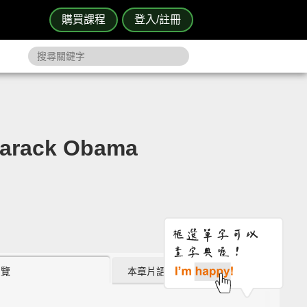
購買課程
登入/註冊
rack Obama
瀏覽
本章片語 (2)