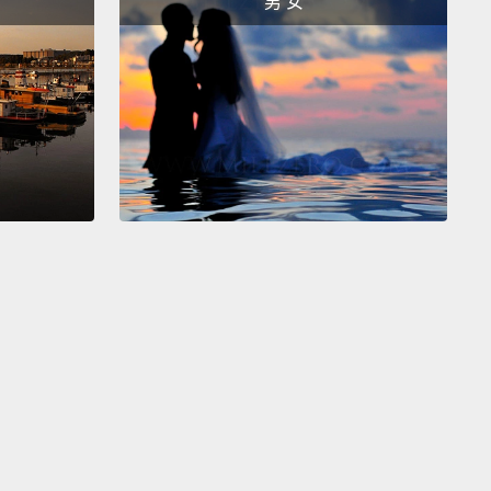
男 女
 good for our country. That's good for families
here.
面對的問題，那些是事關我們所有人的問題。所以家庭
人們有平等的機會。那就是為什麼像平價醫療法案(註
樣的東西是那麼重要，因為很多時候女人為了醫療保健支
那就是為何我簽署Lilly Ledbetter法案(註二)來確保人
樣一天的工作能得到同樣一天的薪水。因為當我們那樣
候，那不只是對女人好。那對我們國家好。那對任何地
庭好。
Mother's Day to every single mother out there!
快樂，謹獻給外面的每一個母親!
ordable Care Act全名為 Patient Protection and
dable Care Act(PPACA)，又稱之為Obamacare，是歐巴