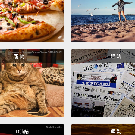
們找尋
用得酸
其實可
存食物
物，像
食物也
寵 物
經 濟
Many s
in sal
acid i
sugges
contri
conclu
許多合
TED演講
運 動