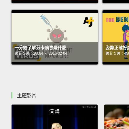
一分鐘了解茲卡病毒是什麼
姿勢正確好
觀看次數：20094 • 2016-02-04
觀看次數：45808
主題影片
演 講