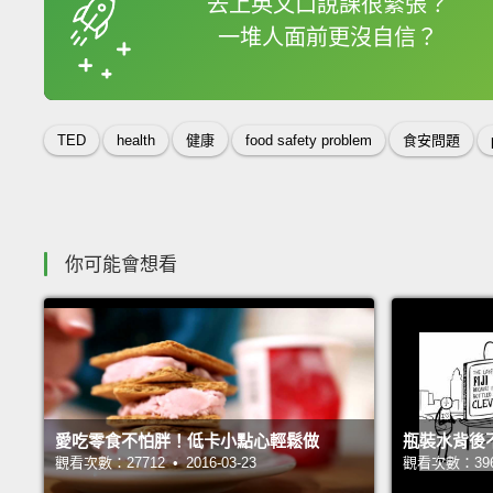
去上英文口說課很緊張？
一堆人面前更沒自信？
收錄佳句
TED
health
健康
food safety problem
食安問題
你可能會想看
愛吃零食不怕胖！低卡小點心輕鬆做
瓶裝水背後
觀看次數：27712 • 2016-03-23
觀看次數：39687