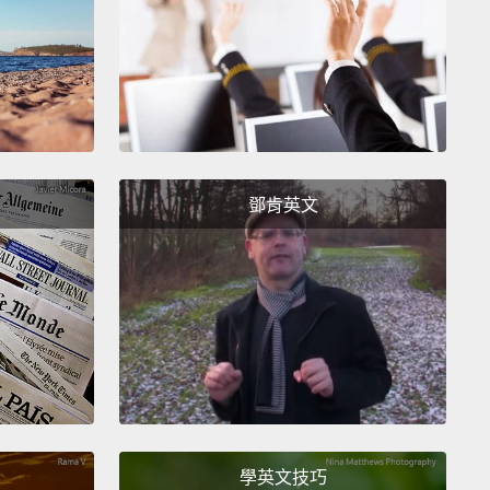
方法來創造出對微生物不友善的環境。好比說，將食物
一點會破壞微生物存活所需的酵素。而有些種類的細菌
以發揮作用。數千年來，人們利用生成乳酸的細菌來保
。這種酸將易變質的蔬菜和牛奶變成能存放更久的食
是歐洲的酸菜、韓國的泡菜以及中東的酸奶。這些發酵
會讓你的消化道充滿好菌。
鄧肯英文
ynthetic preservatives are also acids:
benzoic acid
ad dressing, sorbic acid in cheese, and propionic
n baked goods.
Are they safe?
Some studies
t that benzoates, related to benzoic acid,
bute to hyperactive behavior.
But the results aren't
sive.
Otherwise, these acids seem to perfectly safe.
成防腐劑也是酸類：沙拉醬中的苯甲酸、起司中的山梨
學英文技巧