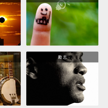
有烘焙食品中的丙酸。它們安全嗎？有一些研究指出，
酸有關的苯甲酸鹽會造成過動。不過研究結果並非定
此之外，這些酸類似乎十分安全。
 antimicrobial strategy is to add a lot of sugar, like
 or salt, like in salted meats.
Sugar and salt hold on
er that microbes need to grow
and actually suck
re out of any cells that may be hanging around,
勵 志
estroying them.
Of course, too much sugar and salt
crease your risk of heart disease, diabetes, and
lood pressure,
so these preservatives are best in
tion.
菌策略是添加大量的糖，像果醬，或是鹽，像是醃肉。
會抓住微生物生長所需的水份，並真的將周遭任何細胞
分吸乾，進而將它們摧毀。當然，太多糖和鹽可能會增