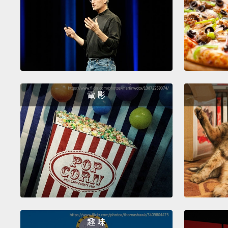
電 影
趣 味