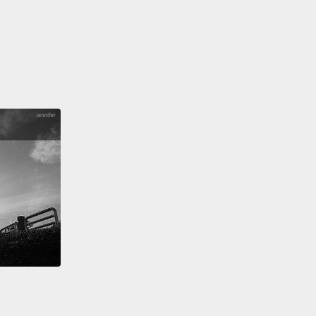
硝酸鹽和亞硝酸鹽，常存在醃肉中，能阻擋造成肉毒桿
的細菌，不過它們可能會引起其它健康問題。一些將醃
症連結的研究報告指出這些防腐劑可能就是導致癌症的
同時，抗氧化防腐劑防止讓食物走味或變色的化學變化
煙燻已經被用來保存食物數千年了，因為木柴的薰煙中
香族化合物是抗氧化劑。將煙燻與鹽一起使用是在冷藏
現前保存肉類的一種有效方法。
tioxidant activity without a smoky flavor, there are
nds like BHT and tocopherol,
better known as
n E.
Like the compounds in smoke, these sop up
dicals
and stave off rancid flavors that can develop
s like oils, cheese, and cereal.
有煙燻風味的抗氧化活動，有些像二丁基羥基甲苯和生
化合物，生育酚較常被叫作維生素 E。和煙燻所含的化