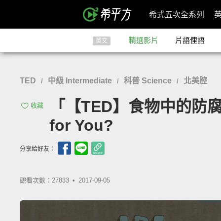
希式五次全系列
精選影片
片語俚語
英文
TED
中級 Intermediate
科普 Science
北美腔
/
/
/
「【TED】食物中的防腐劑真的
收藏
for You?
分享給好友：
觀看次數：27833 •
2017-09-05