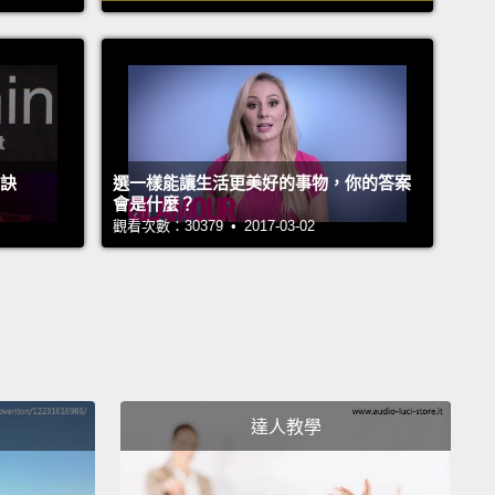
the invention of artificial refrigeration, fungi and
ia could run rampant in food.
So we found ways to
 an inhospitable environment for microbes.
For
e, making the food more acidic unravels enzymes
秘訣
選一樣能讓生活更美好的事物，你的答案
icrobes need to survive.
And some types of
會是什麼？
觀看次數：30379 • 2017-03-02
ia can actually help.
For thousands of years, people
ved food using bacteria that produce lactic acid.
id turns perishable vegetables and milk into
-lasting foods,
like sauerkraut in Europe, kimchi in
 and yogurt in the Middle East.
These cultured
also populate your digestive track with beneficial
達人教學
es.
冷藏技術出現前，真菌和細菌會在食物中肆虐。於是我