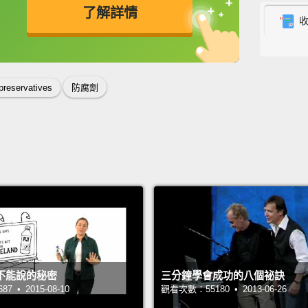
了解詳情
invade
cause 
英
中
免費功能
功能升級
edible
oxidat
preservatives
防腐劑
caused
and br
Preser
造成食
真菌那
生物會
把可食
時，氧
不能說的秘密
三分鐘學會成功的八個祕訣
化，那
 • 2015-08-10
觀看次數：55180 • 2013-06-26
薯。防