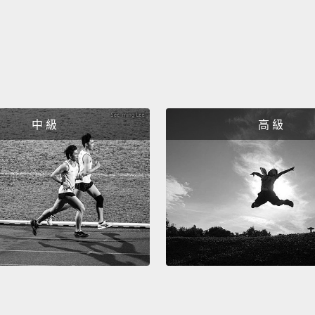
抗菌的
菌中毒
肉和癌
元兇。
發生。
有些芳
中 級
高 級
技術出
For an
compou
vitami
free ra
in food
至於沒
育酚的