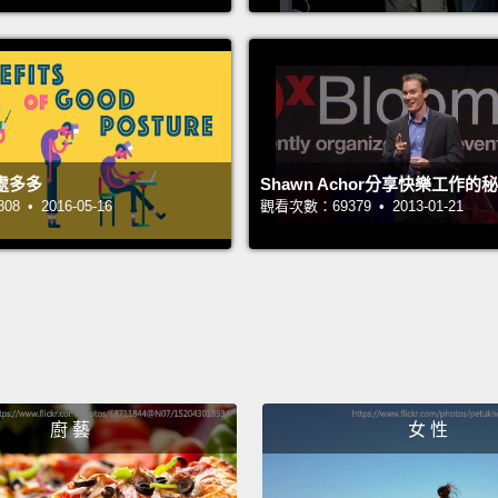
Before 
bacter
create
exampl
處多多
Shawn Achor分享快樂工作的
that m
 • 2016-05-16
觀看次數：69379 • 2013-01-21
bacter
preser
The ac
longer
Korea,
foods 
廚 藝
女 性
microb
在人工