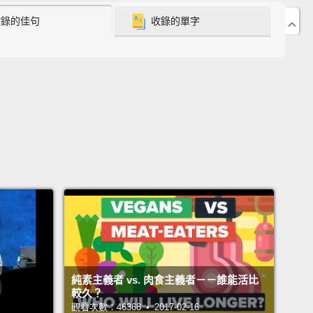
收錄的佳句
收錄的單字
 food and feed off its nutrients.
Some of these can
diseases, like listeria and botulism.
Others just turn
s into a smelly, slimy, moldy mess.
Meanwhile,
ion is a chemical change in the food's molecules
 by enzymes or free radicals
which turn fats rancid
own produce, like apples and potatoes.
vatives can prevent both types of deterioration.
物腐壞的原因主要有兩個：微生物和氧化作用。細菌和
類微生物入侵食物並靠裡面的養分繁殖。這其中一些微
引發疾病，像是李斯特菌和肉毒桿菌中毒。其它則只會
用的食物變成難聞、黏糊糊又長滿霉菌的噁心東西。同
化作用是酵素或自由基在食物分子中引起的一種化學變
純素主義者 vs. 肉食主義者－－誰能活比
會讓脂肪臭酸還會讓農產品變褐色，例如蘋果和馬鈴
較久？
觀看次數：46368 • 2017-02-16
腐劑可以防止這兩種腐敗現象發生。