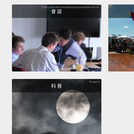
會 談
科 普