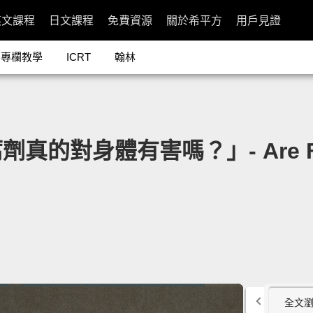
英文課程
日文課程
免費資源
關於希平方
用戶見證
專欄教學
ICRT
翰林
對身體有害嗎？」- Are Food P
全文