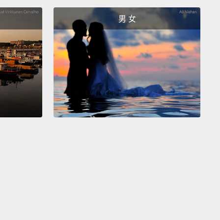
患心臟疾病、糖尿病和高血壓的風險，所以這些防腐劑
男 女
量添加。
crobial nitrates and nitrites, often found in cured
 ward off the bacteria that cause botulism,
but they
use other health problems.
Some studies linking
meats to cancer have suggested that these
vatives may be the culprit.
Meanwhile, antioxidant
vatives prevent the chemical changes that can give
 off flavor or color.
Smoke has been used to
ve food for millennia
because some of the aromatic
nds in wood smoke are antioxidants.
Combining
g with salting was an effective way of preserving
efore refrigeration.