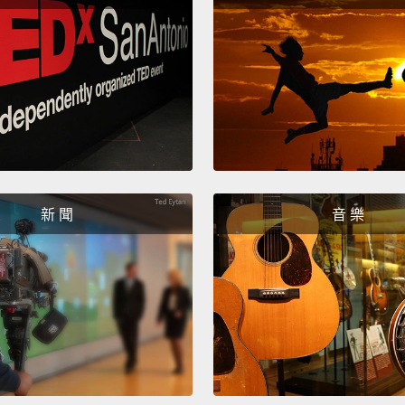
酸，還
和苯甲
論。除
Another
in jam,
to wat
moistu
新 聞
音 樂
thus d
can in
high b
modera
其它抗
糖和鹽
中的水