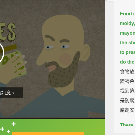
Food d
moldy,
mayon
the sh
to pre
do the
食物放
變褐色
找到這
動訊息。
是防腐
腐劑安
There 
直接查字典喔！
microb