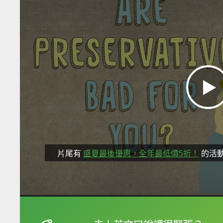
片尾有
盛夏最後優惠，全年最低價5折！
的活
框選或點兩下字幕可以