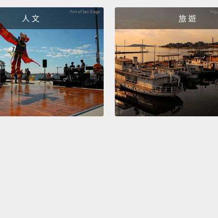
加你罹
人 文
旅 遊
最好適
Antimi
meats,
may ca
cured 
preser
preser
food an
preser
compou
smokin
meat b