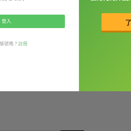
登入
帳號嗎？
註冊
跡防滑控制系統），主要是在車輛起步時，避免車輪空轉，