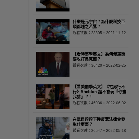
什麼是元宇宙？為什麼科技巨
頭都趨之若鶩？
觀看次數：28805
2021-11-12
【看時事學英文】為何俄羅斯
要攻打烏克蘭？
觀看次數：36420
2022-02-25
【看美劇學英文】《宅男行不
行》Sheldon 超不會玩『你畫
我猜』？！
觀看次數：46036
2022-06-02
在眾目睽睽下違反蠢法律會發
生什麼事？
觀看次數：26547
2022-05-18