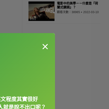
電影中的美學－－什麼是『荷
蘭式鏡頭』？
觀看次數：38965
2022-03-10
×
英文程度其實很好
人就是說不出口呢？