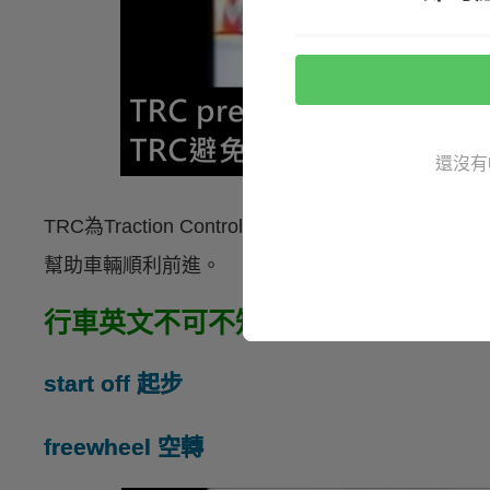
還沒有
TRC為Traction Control System（循
幫助車輛順利前進。
行車英文不可不知：
start off 起步
freewheel 空轉