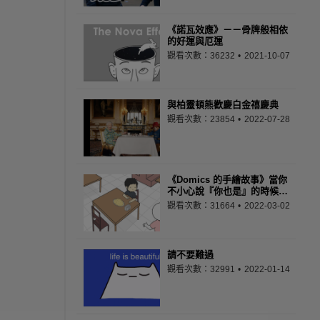
《諾瓦效應》－－骨牌般相依
的好運與厄運
觀看次數：36232
2021-10-07
與柏靈頓熊歡慶白金禧慶典
觀看次數：23854
2022-07-28
《Domics 的手繪故事》當你
不小心說『你也是』的時候…
觀看次數：31664
2022-03-02
請不要難過
觀看次數：32991
2022-01-14