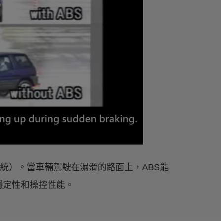
防鎖死煞車系統）。當車輛駕駛在濕滑的路面上，ABS能
穩定性和操控性能。