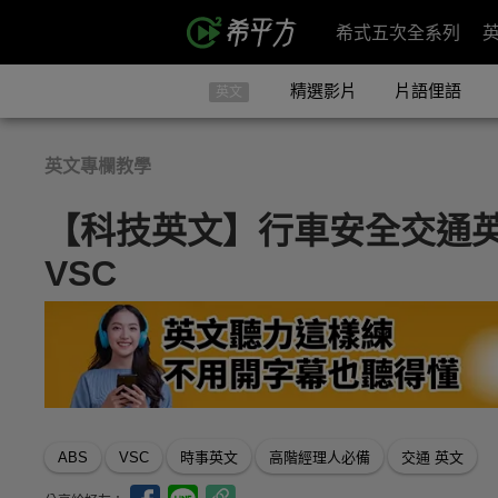
希式五次全系列
精選影片
片語俚語
英文
英文專欄教學
【科技英文】行車安全交通英
VSC
ABS
VSC
時事英文
高階經理人必備
交通 英文