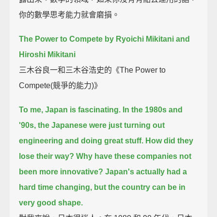
你的數學思考能力就會磨損。
The Power to Compete by Ryoichi Mikitani and
Hiroshi Mikitani
三木谷良一和三木谷浩史的《The Power to
Compete(競爭的能力)》
To me, Japan is fascinating.
In the 1980s and
'90s, the Japanese were just turning out
engineering and doing great stuff.
How did they
lose their way?
Why have these companies not
been more innovative?
Japan's actually had a
hard time changing, but the country can be in
very good shape.