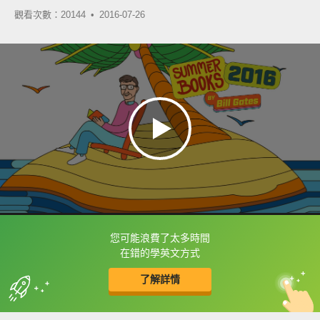
觀看次數：20144 •
2016-07-26
您可能浪費了太多時間
框選或點兩下字幕可以直接查字典喔！
在錯的學英文方式
了解詳情
英
中
收錄佳句
功能升級