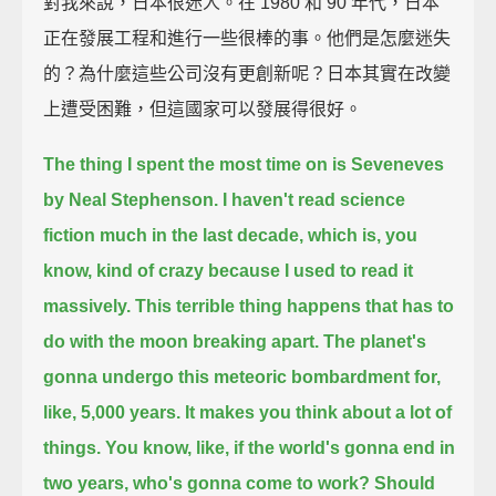
對我來說，日本很迷人。在 1980 和 90 年代，日本
正在發展工程和進行一些很棒的事。他們是怎麼迷失
的？為什麼這些公司沒有更創新呢？日本其實在改變
上遭受困難，但這國家可以發展得很好。
The thing I spent the most time on is Seveneves
by Neal Stephenson.
I haven't read science
fiction much in the last decade,
which is, you
know, kind of crazy because I used to read it
massively.
This terrible thing happens that has to
do with the moon breaking apart.
The planet's
gonna undergo this meteoric bombardment for,
like, 5,000 years.
It makes you think about a lot of
things.
You know, like, if the world's gonna end in
two years,
who's gonna come to work?
Should