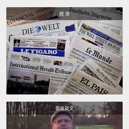
經 濟
鄧肯英文